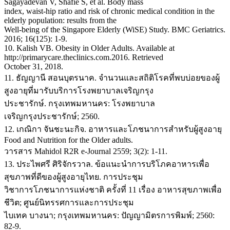
Sagayadevan V, Shafie S, et al. Body mass
index, waist-hip ratio and risk of chronic medical condition in the
elderly population: results from the
Well-being of the Singapore Elderly (WiSE) Study. BMC Geriatrics.
2016; 16(125): 1-9.
10. Kalish VB. Obesity in Older Adults. Available at
http://primarycare.theclinics.com.2016. Retrieved
October 31, 2018.
11. ธัญญานี สอนบุตรนาค. จำนวนและสถิติโรคที่พบบ่อยของผู้
สูงอายุที่มารับบริการโรงพยาบาลเจริญกรุง
ประชารักษ์. กรุงเทพมหานคร: โรงพยาบาล
เจริญกรุงประชารักษ์; 2560.
12. เกณิกา จันชะนะกิจ. อาหารและโภชนาการสำหรับผู้สูงอายุ
Food and Nutrition for the Older adults.
วารสาร Mahidol R2R e-Journal 2559; 3(2): 1-11.
13. ประไพศรี ศิริจักรวาล. ข้อแนะนำการบริโภคอาหารเพื่อ
สุขภาพที่ดีของผู้สูงอายุไทย. การประชุม
วิชาการโภชนาการแห่งชาติ ครั้งที่ 11 เรื่อง อาหารสุขภาพเพื่อ
ชีวิต; ศูนย์นิทรรศการและการประชุม
ไบเทค บางนา; กรุงเทพมหานคร: ปัญญามิตรการพิมพ์; 2560:
82-9.