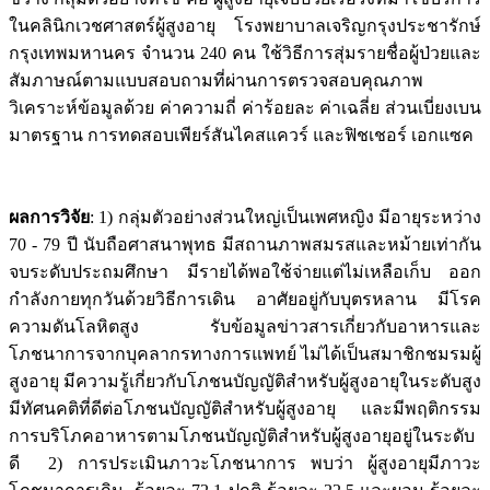
ในคลินิกเวชศาสตร์ผู้สูงอายุ โรงพยาบาลเจริญกรุงประชารักษ์
กรุงเทพมหานคร จำนวน 240 คน ใช้วิธีการสุ่มรายชื่อผู้ป่วยและ
สัมภาษณ์ตามแบบสอบถามที่ผ่านการตรวจสอบคุณภาพ
วิเคราะห์ข้อมูลด้วย ค่าความถี่ ค่าร้อยละ ค่าเฉลี่ย ส่วนเบี่ยงเบน
มาตรฐาน การทดสอบเพียร์สันไคสแควร์ และฟิชเชอร์ เอกแซค
ผลการวิจัย
: 1) กลุ่มตัวอย่างส่วนใหญ่เป็นเพศหญิง มีอายุระหว่าง
70 - 79 ปี นับถือศาสนาพุทธ มีสถานภาพสมรสและหม้ายเท่ากัน
จบระดับประถมศึกษา มีรายได้พอใช้จ่ายแต่ไม่เหลือเก็บ ออก
กำลังกายทุกวันด้วยวิธีการเดิน อาศัยอยู่กับบุตรหลาน มีโรค
ความดันโลหิตสูง รับข้อมูลข่าวสารเกี่ยวกับอาหารและ
โภชนาการจากบุคลากรทางการแพทย์ ไม่ได้เป็นสมาชิกชมรมผู้
สูงอายุ มีความรู้เกี่ยวกับโภชนบัญญัติสำหรับผู้สูงอายุในระดับสูง
มีทัศนคติที่ดีต่อโภชนบัญญัติสำหรับผู้สูงอายุ และมีพฤติกรรม
การบริโภคอาหารตามโภชนบัญญัติสำหรับผู้สูงอายุอยู่ในระดับ
ดี 2) การประเมินภาวะโภชนาการ พบว่า ผู้สูงอายุมีภาวะ