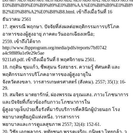
E0%B8%B9%E0%B9%89%E0%B8%AA%E0%B8%B9%E0%B8
B2%E0%B8%A2%E0%B8%B8.html. เข้าถึงเมื่อวันที่ 16
ธันวาคม 2561
17. สุพรรณี พฤกษา. ปัจจัยที่ส่งผลต่อพฤติกรรมการบริโภค
อาหารของผู้สูงอายุ ภาคตะวันออกเฉียงเหนือ;
2559. เข้าถึงได้จาก
http://www.fhpprogram.org/media/pdfs/reports/7bf0742
a4c9f889a1e9e29e5ae
9211a9.pdf. เข้าถึงเมื่อวันที่ 8 พฤศจิกายน 2561.
18. กฤติน ชุมแก้ว, ชีพสุมน รังสยาธร. ความรู้ ทัศนคติ และ
พฤติกรรมการบริโภคอาหารของผู้สูงอายุใน
จังหวัดสงขลา. วารสารเกษตรศาสตร์ (สังคม). 2557; 35(1): 16-
29.
19. สมจิตร มาตยารักษ์, ผ่องพรรณ อรุณแสง. ภาวะโภชนาการ
และปัจจัยที่เกี่ยวข้องกับภาวะโภชนาการใน
ผู้สูงอายุเจ็บป่วยเรื้อรังที่มารับบริการที่คลินิกผู้ป่วยนอก โรง
พยาบาลทุติยภูมิแห่งหนึ่ง. วารสารการ
พยาบาลและการดูแลสุขภาพ 2557; 32(4): 152-61.
20. วิชัย เอกพลากร, หทัยชนก พรรคเจริญ, กนิษฐา ไทยกล้า, ว