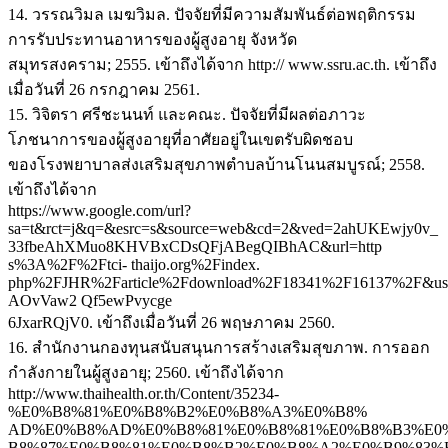
14. วรรณวิมล เมฆวิมล. ปัจจัยที่มีความสัมพันธ์ต่อพฤติกรรม
การรับประทานอาหารของผู้สูงอายุ จังหวัด
สมุทรสงคราม; 2555. เข้าถึงได้จาก http:// www.ssru.ac.th. เข้าถึง
เมื่อวันที่ 26 กรกฎาคม 2561.
15. วิจิตรา ศรีชะนนท์ และคณะ. ปัจจัยที่มีผลต่อภาวะ
โภชนาการของผู้สูงอายุที่อาศัยอยู่ในเขตรับผิดชอบ
ของโรงพยาบาลส่งเสริมสุขภาพตำบลบ้านโนนสมบูรณ์; 2558.
เข้าถึงได้จาก
https://www.google.com/url?
sa=t&rct=j&q=&esrc=s&source=web&cd=2&ved=2ahUKEwjy0v_
33fbeAhXMuo8KHVBxCDsQFjABegQIBhAC&url=http
s%3A%2F%2Ftci- thaijo.org%2Findex.
php%2FJHR%2Farticle%2Fdownload%2F18341%2F16137%2F&u
AOvVaw2 Qf5ewPvycge
6JxarRQjV0. เข้าถึงเมื่อวันที่ 26 พฤษภาคม 2560.
16. สำนักงานกองทุนสนับสนุนการสร้างเสริมสุขภาพ. การออก
กำลังกายในผู้สูงอายุ; 2560. เข้าถึงได้จาก
http://www.thaihealth.or.th/Content/35234-
%E0%B8%81%E0%B8%B2%E0%B8%A3%E0%B8%
AD%E0%B8%AD%E0%B8%81%E0%B8%81%E0%B8%B3%E0
B8%87%E0%B8%81%E0%B8%B2%E0%B8%A2%E0%B9%83%