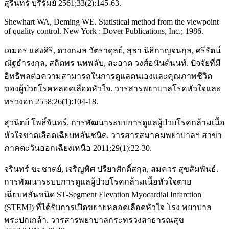
สุรินทร์ บุรีรัมย์ 2561;33(2):145-63.
Shewhart WA, Deming WE. Statistical method from the viewpoint
of quality control. New York : Dover Publications, Inc.; 1986.
เอมอร แสงศิริ, ดวงกมล วัตราดุลย์, สุธา นิธิกาญจนกุล, ศรีรัตน์
ณัฐธำรงกุล, สถิตพร นพพลับ, สะอาด วงศ์อนันต์นนท์. ปัจจัยที่มี
อิทธิพลต่อความสามารถในการดูแลตนเองและคุณภาพชีวิต
ของผู้ป่วยโรคหลอดเลือดหัวใจ. วารสารพยาบาลโรคหัวใจและ
ทรวงอก 2558;26(1):104-18.
สุวนิตย์ โพธิ์จันทร์. การพัฒนาระบบการดูแลผู้ป่วยโรคกล้ามเนื้อ
หัวใจขาดเลือดเฉียบพลันชนิด. วารสารสมาคมพยาบาลฯ สาขา
ภาคตะวันออกเฉียงเหนือ 2011;29(1):22-30.
จรินทร์ ขะชาตย์, เจริญพิศ ปรียาศักดิ์สกุล, สมควร สุขสัมพันธ์.
การพัฒนาระบบการดูแลผู้ป่วยโรคกล้ามเนื้อหัวใจตาย
เฉียบพลันชนิด ST-Segment Elevation Myocardial Infarction
(STEMI) ที่ได้รับการเปิดขยายหลอดเลือดหัวใจ โรง พยาบาล
พระปกเกล้า. วารสารพยาบาลกระทรวงสาธารณสุข