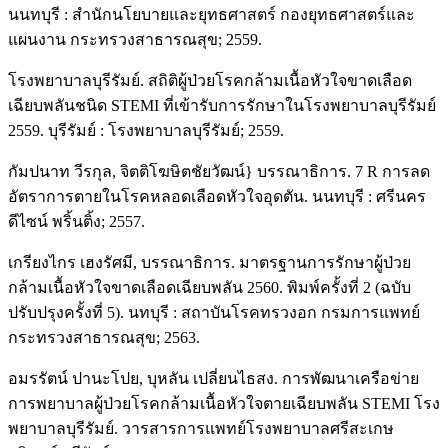
นนทบุรี : สำนักนโยบายและยุทธศาสตร์ กองยุทธศาสตร์และ
แผนงาน กระทรวงสาธารณสุข; 2559.
โรงพยาบาลบุรีรัมย์. สถิติผู้ป่วยโรคกล้ามเนื้อหัวใจขาดเลือด
เฉียบพลันชนิด STEMI ที่เข้ารับการรักษาในโรงพยาบาลบุรีรัมย์
2559. บุรีรัมย์ : โรงพยาบาลบุรีรัมย์; 2559.
กัมปนาท วีรกุล, จิตติโฆษิตชัยวัฒน์} บรรณาธิการ. 7 R การลด
อัตราการตายในโรคหลอดเลือดหัวใจอุดตัน. นนทบุรี : ศรีนคร
ดีไซน์ พริ้นติ้ง; 2557.
เกรียงไกร เฮงรัศมี, บรรณาธิการ. มาตรฐานการรักษาผู้ป่วย
กล้ามเนื้อหัวใจขาดเลือดเฉียบพลัน 2560. พิมพ์ครั้งที่ 2 (ฉบับ
ปรับปรุงครั้งที่ 5). นทบุรี : สถาบันโรคทรวงอก กรมการแพทย์
กระทรวงสาธารณสุข; 2563.
อมรรัตน์ ปานะโปย, บุหลัน เปลี่ยนไธสง. การพัฒนาเครือข่าย
การพยาบาลผู้ป่วยโรคกล้ามเนื้อหัวใจตายเฉียบพลัน STEMI โรง
พยาบาลบุรีรัมย์. วารสารการแพทย์โรงพยาบาลศรีสะเกษ