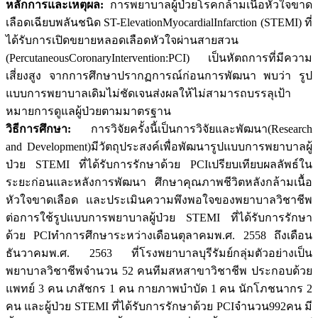
หลักการและเหตุผล:
การพยาบาลผู้ป่วยโรคกล้ามเนื้อหัวใจขาด
เลือดเฉียบพลันชนิด ST-ElevationMyocardialInfarction (STEMI) ที่
ได้รับการเปิดขยายหลอดเลือดหัวใจผ่านสายสวน
(PercutaneousCoronaryIntervention:PCI) เป็นหัตถการที่มีความ
เสี่ยงสูง จากการศึกษาปรากฏการณ์ก่อนการพัฒนา พบว่า รูป
แบบการพยาบาลเดิมไม่ชัดเจนส่งผลให้ไม่สามารถบรรลุเป้า
หมายการดูแลผู้ป่วยตามมาตรฐาน
วิธีการศึกษา:
การวิจัยครั้งนี้เป็นการวิจัยและพัฒนา(Research
and Development)มีวัตถุประสงค์เพื่อพัฒนารูปแบบการพยาบาลผู้
ป่วย STEMI ที่ได้รับการรักษาด้วย PCIเปรียบเทียบผลลัพธ์ใน
ระยะก่อนและหลังการพัฒนา ศึกษาคุณภาพชีวิตหลังกล้ามเนื้อ
หัวใจขาดเลือด และประเมินความพึงพอใจของพยาบาลวิชาชีพ
ต่อการใช้รูปแบบการพยาบาลผู้ป่วย STEMI ที่ได้รับการรักษา
ด้วย PCIทำการศึกษาระหว่างเดือนตุลาคมพ.ศ. 2558 ถึงเดือน
ธันวาคมพ.ศ. 2563 ที่โรงพยาบาลบุรีรัมย์กลุ่มตัวอย่างเป็น
พยาบาลวิชาชีพจำนวน 52 คนทีมสหสาขาวิชาชีพ ประกอบด้วย
แพทย์ 3 คน เภสัชกร 1 คน กายภาพบำบัด 1 คน นักโภชนากร 2
คน และผู้ป่วย STEMI ที่ได้รับการรักษาด้วย PCIจำนวน992คน มี