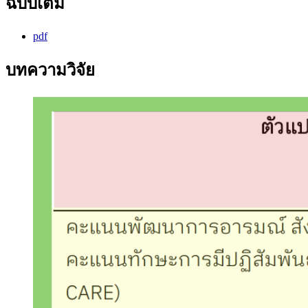
ฉบับเต็ม
pdf
บทความวิจัย