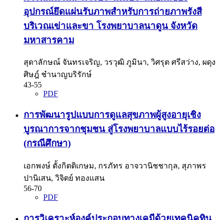
อุปกรณ์ยึดแผ่นรับภาพสำหรับการถ่ายภาพรังสี
บริเวณเข่าและขา โรงพยาบาลนาดูน จังหวัด
มหาสารคาม
สุดาลักษณ์ จันทรเจริญ, วรวุฒิ ภูมินา, วิศรุต ศรีสว่าง, ผดุง
ศิษฎ์ ชำนาญบริรักษ์
43-55
PDF
การพัฒนารูปแบบการดูแลสุขภาพผู้สูงอายุเชิง
บูรณาการจากชุมชน สู่โรงพยาบาลแบบไร้รอยต่อ
(กรณีศึกษา)
เอกพงษ์ ตั้งกิตติเกษม, กรภัทร อาจวานิชชากุล, สุภาพร
ปานิเสน, วิจิตย์ ทองแสน
56-70
PDF
การวิเคราะห์องค์ประกอบทางเคมีด้วยเทคนิคทิน