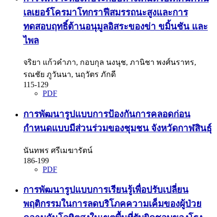
เลเยอร์โครมาโทกราฟีสมรรถนะสูงและการ
ทดสอบฤทธิ์ต้านอนุมูลอิสระของข่า ขมิ้นชัน และ
ไพล
จริยา แก้วคำภา, กอบกุล นงนุช, ภานิชา พงศ์นราทร,
รณชัย ภูวันนา, นฤวัตร ภักดี
115-129
PDF
การพัฒนารูปแบบการป้องกันการคลอดก่อน
กำหนดแบบมีส่วนร่วมของชุมชน จังหวัดกาฬสินธุ์
นันทพร ศรีเมฆารัตน์
186-199
PDF
การพัฒนารูปแบบการเรียนรู้เพื่อปรับเปลี่ยน
พฤติกรรมในการลดบริโภคความเค็มของผู้ป่วย