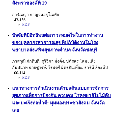
สังฆราชองค์ที่ 19
การัณญา กาญจนอรุโณทัย
143-156
PDF
ปัจจัยที่มีอิทธิพลต่อภาวะหมดไฟในการทำงาน
ของบุคลากรสาธารณสุขที่ปฏิบัติงานในโรง
พยาบาลส่งเสริมสุขภาพตำบล จังหวัดชลบุรี
ภาสวุฒิ ภักดิบดี, สุริวิภา มั่งคั่ง, ปภัสสร โสมะเค็ง,
กัมปนาท ฉายชูวงษ์, วีรพงศ์ มิตรสันเที๊ยะ, ธารินี ลีละทีป
100-114
PDF
แนวทางการดำเนินงานตำบลต้นแบบการจัดการ
สุขภาพเพื่อการป้องกัน ควบคุม โรคพยาธิใบไม้ตับ
และมะเร็งท่อน้ำดี: มุมมองประชาสังคม จังหวัด
เลย