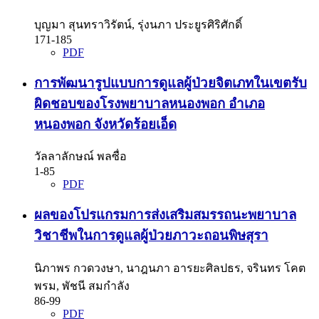
บุญมา สุนทราวิรัตน์, รุ่งนภา ประยูรศิริศักดิ์
171-185
PDF
การพัฒนารูปแบบการดูแลผู้ป่วยจิตเภทในเขตรับ
ผิดชอบของโรงพยาบาลหนองพอก อำเภอ
หนองพอก จังหวัดร้อยเอ็ด
วัลลาลักษณ์ พลซื่อ
1-85
PDF
ผลของโปรแกรมการส่งเสริมสมรรถนะพยาบาล
วิชาชีพในการดูแลผู้ป่วยภาวะถอนพิษสุรา
นิภาพร กวดวงษา, นาฎนภา อารยะศิลปธร, จรินทร โคต
พรม, พัชนี สมกำลัง
86-99
PDF