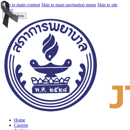
Skip to main content
Skip to main navigation menu
Skip to site
footer
Open Menu
Home
Current