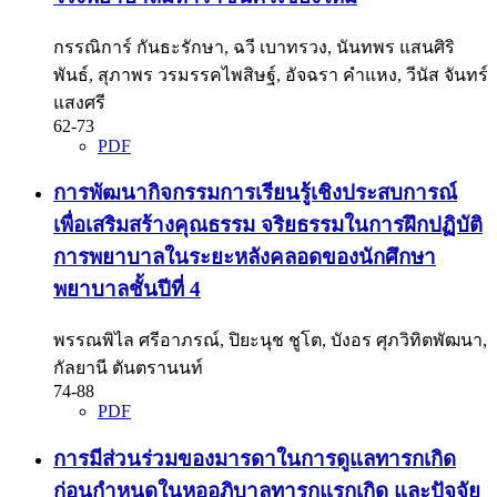
กรรณิการ์ กันธะรักษา, ฉวี เบาทรวง, นันทพร แสนศิริ
พันธ์, สุภาพร วรมรรคไพสิษฐ์, อัจฉรา คำแหง, วีนัส จันทร์
แสงศรี
62-73
PDF
การพัฒนากิจกรรมการเรียนรู้เชิงประสบการณ์
เพื่อเสริมสร้างคุณธรรม จริยธรรมในการฝึกปฏิบัติ
การพยาบาลในระยะหลังคลอดของนักศึกษา
พยาบาลชั้นปีที่ 4
พรรณพิไล ศรีอาภรณ์, ปิยะนุช ชูโต, บังอร ศุภวิทิตพัฒนา,
กัลยานี ตันตรานนท์
74-88
PDF
การมีส่วนร่วมของมารดาในการดูแลทารกเกิด
ก่อนกำหนดในหออภิบาลทารกแรกเกิด และปัจจัย