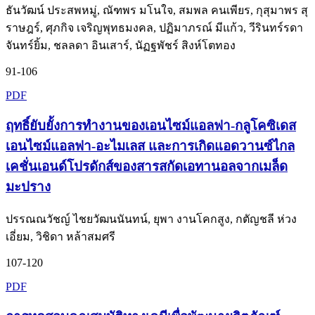
ธันวัฒน์ ประสพหมู่, ณัฑพร มโนใจ, สมพล คนเพียร, กุสุมาพร สุ
ราษฎร์, ศุภกิจ เจริญพุทธมงคล, ปฏิมาภรณ์ มีแก้ว, วีรินทร์รดา
จันทร์ยิ้ม, ชลลดา อินเสาร์, นัฏฐพัชร์ สิงห์โตทอง
91-106
PDF
ฤทธิ์ยับยั้งการทำงานของเอนไซม์แอลฟา-กลูโคซิเดส
เอนไซม์แอลฟา-อะไมเลส และการเกิดแอดวานซ์ไกล
เคชั่นเอนด์โปรดักส์ของสารสกัดเอทานอลจากเมล็ด
มะปราง
ปรรณณวัชญ์ ไชยวัฒนนันทน์, ยุพา งานโคกสูง, กตัญชลี ห่วง
เอี่ยม, วิชิดา หล้าสมศรี
107-120
PDF