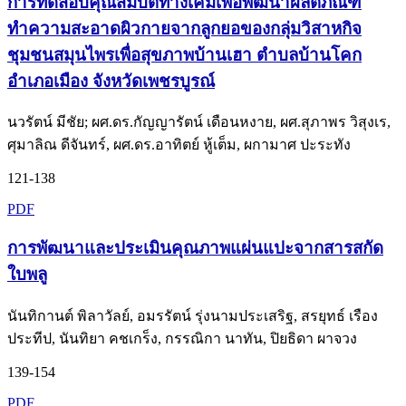
การทดสอบคุณสมบัติทางเคมีเพื่อพัฒนาผลิตภัณฑ์
ทำความสะอาดผิวกายจากลูกยอของกลุ่มวิสาหกิจ
ชุมชนสมุนไพรเพื่อสุขภาพบ้านเฮา ตำบลบ้านโคก
อำเภอเมือง จังหวัดเพชรบูรณ์
นวรัตน์ มีชัย; ผศ.ดร.กัญญารัตน์ เดือนหงาย, ผศ.สุภาพร วิสุงเร,
ศุมาลิณ ดีจันทร์, ผศ.ดร.อาทิตย์ หู้เต็ม, ผกามาศ ปะระทัง
121-138
PDF
การพัฒนาและประเมินคุณภาพแผ่นแปะจากสารสกัด
ใบพลู
นันทิกานต์ พิลาวัลย์, อมรรัตน์ รุ่งนามประเสริฐ, สรยุทธ์ เรือง
ประทีป, นันทิยา คชเกร็ง, กรรณิกา นาทัน, ปิยธิดา ผาจวง
139-154
PDF