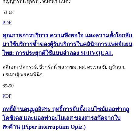
กัญญารัตน์ สุจริต , จินตนา นันต๊ะ
53-68
PDF
คุณภาพการบริการ ความพึงพอใจ และความตั้งใจกลับ
มาใช้บริการซ้ำของผู้รับบริการในคลินิกการแพทย์แผน
ไทย: การประยุกต์ใช้แบบจำลอง SERVQUAL
ศศินภา หัศกรรจ์, ธีรารัตน์ พลราชม, ผศ. ดร.รณชัย ภูวันนา,
ปรเมษฐ์ พรหมพินิจ
69-90
PDF
ฤทธิ์ต้านอนุมูลอิสระ ฤทธิ์การยับยั้งเอนไซม์แอลฟากลู
โคซิเดส และแอลฟาอะไมเลส ของสารสกัดจากใบ
สะค้าน (Piper interruptum Opiz.)