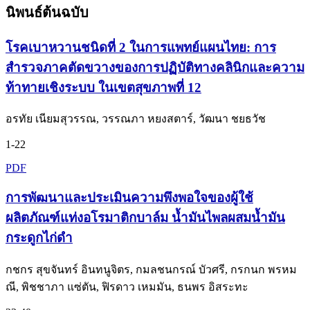
นิพนธ์ต้นฉบับ
โรคเบาหวานชนิดที่ 2 ในการแพทย์แผนไทย: การ
สำรวจภาคตัดขวางของการปฏิบัติทางคลินิกและความ
ท้าทายเชิงระบบ ในเขตสุขภาพที่ 12
อรทัย เนียมสุวรรณ, วรรณภา หยงสตาร์, วัฒนา ชยธวัช
1-22
PDF
การพัฒนาและประเมินความพึงพอใจของผู้ใช้
ผลิตภัณฑ์แท่งอโรมาติกบาล์ม น้ำมันไพลผสมน้ำมัน
กระดูกไก่ดำ
กชกร สุขจันทร์ อินทนูจิตร, กมลชนกรณ์ บัวศรี, กรกนก พรหม
ณี, พิชชาภา แซ่ตัน, ฟิรดาว เหมมัน, ธนพร อิสระทะ