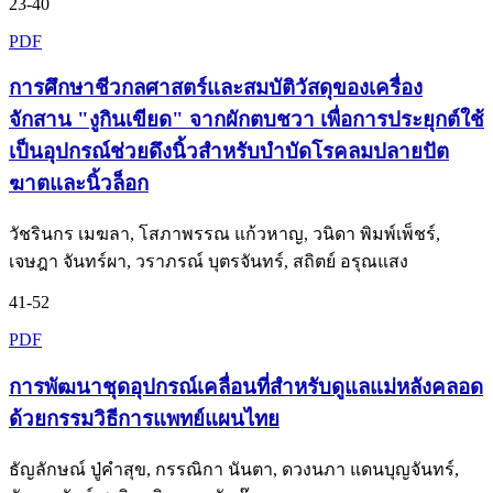
23-40
PDF
การศึกษาชีวกลศาสตร์และสมบัติวัสดุของเครื่อง
จักสาน "งูกินเขียด" จากผักตบชวา เพื่อการประยุกต์ใช้
เป็นอุปกรณ์ช่วยดึงนิ้วสำหรับบำบัดโรคลมปลายปัต
ฆาตและนิ้วล็อก
วัชรินกร เมฆลา, โสภาพรรณ แก้วหาญ, วนิดา พิมพ์เพ็ชร์,
เจษฎา จันทร์ผา, วราภรณ์ บุตรจันทร์, สถิตย์ อรุณแสง
41-52
PDF
การพัฒนาชุดอุปกรณ์เคลื่อนที่สำหรับดูแลแม่หลังคลอด
ด้วยกรรมวิธีการแพทย์แผนไทย
ธัญลักษณ์ ปู่คำสุข, กรรณิกา นันตา, ดวงนภา แดนบุญจันทร์,