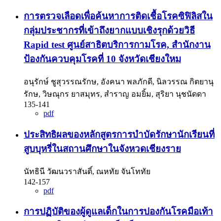
การตรวจเลือดเพื่อค้นหาการติดเชื้อโรคซิฟิลิสใน
กลุ่มประชากรที่เข้าถึงยากแบบเชิงรุกด้วยวิธี
Rapid test ศูนย์สาธิตบริการกามโรค, สํานักงาน
ป้องกันควบคุมโรคที่ 10 จังหวัดเชียงใหม
อนุรักษ์ ชูสุวรรณรักษ, อังคนา พลภักดี, นิลวรรณ กิตยานุ
รักษ, วิษณุกร ยาสมุทร, สําราญ อมยิ้ม, สุริยา นุชนัดดา
135-141
pdf
ประสิทธิผลของหลักสูตรการบําบัดรักษานักเรียนที่
สูบบุหรี่ในสถานศึกษาในจังหวดเชียงราย
นัทธินี วัฒนวราสันติ์, ณหทัย จันโททัย
142-157
pdf
การปฏิบัติของผู้ดูแลเด็กในการปองกันโรคมือเท้า