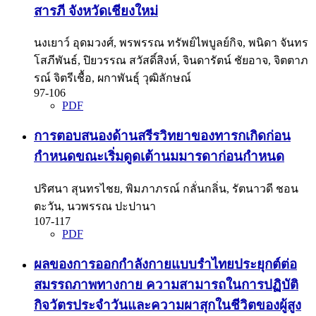
สารภี จังหวัดเชียงใหม่
นงเยาว์ อุดมวงศ์, พรพรรณ ทรัพย์ไพบูลย์กิจ, พนิดา จันทร
โสภีพันธ์, ปิยวรรณ สวัสดิ์สิงห์, จินดารัตน์ ชัยอาจ, จิตตาภ
รณ์ จิตรีเชื้อ, ผกาพันธุ์ วุฒิลักษณ์
97-106
PDF
การตอบสนองด้านสรีรวิทยาของทารกเกิดก่อน
กำหนดขณะเริ่มดูดเต้านมมารดาก่อนกำหนด
ปริศนา สุนทรไชย, พิมภาภรณ์ กลั่นกลิ่น, รัตนาวดี ชอน
ตะวัน, นวพรรณ ปะปานา
107-117
PDF
ผลของการออกกำลังกายแบบรำไทยประยุกต์ต่อ
สมรรถภาพทางกาย ความสามารถในการปฏิบัติ
กิจวัตรประจำวันและความผาสุกในชีวิตของผู้สูง