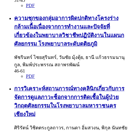
31-45
PDF
ความชุกของกลุ่มอาการผิดปกติทางโครงร่าง
กล้ามเนื้อเนื่องจากการทำงานและปัจจัยที่
เกี่ยวข้องในพยาบาลวิชาชีพปฏิบัติงานในแผนก
ศัลยกรรม โรงพยาบาลระดับตติยภูมิ
พัชรินทร์ ไชยสุรินทร์, วันชัย มุ้งตุ้ย, ธานี แก้วธรรมนานุ
กูล, พิมพ์ประพรรณ สถาพรพัฒน์
46-61
PDF
การวิเคราะห์สถานการณ์ทางคลินิกเกี่ยวกับการ
จัดการดูแลภาวะช็อกจากการติดเชื้อในผู้ป่วย
วิกฤตศัลยกรรมในโรงพยาบาลมหาราชนคร
เชียงใหม่
ศิริรัตน์ วิชิตตระกูลถาวร, กานดา อิ่มสวงน, พิกุล นันทชัย