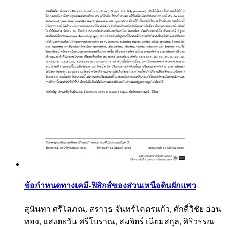
ข้อกําหนดทางเคมี-ฟิสิกส์ของส่วนเหนือดินผักแพว
สุนันทา ศรีโสภณ, สราวุธ จันทร์โคตรแก้ว, ศักดิ์วิชัย อ่อน
ทอง, แสงตะวัน ศรีโบราณ, สมจิตร์ เนียมสกุล, ศิริวรรณ