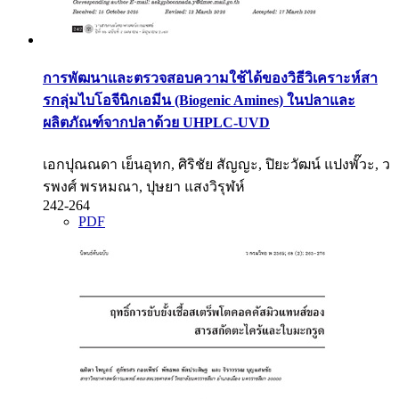
การพัฒนาและตรวจสอบความใช้ได้ของวิธีวิเคราะห์สา
รกลุ่มไบโอจีนิกเอมีน (Biogenic Amines) ในปลาและ
ผลิตภัณฑ์จากปลาด้วย UHPLC-UVD
เอกปุณณดา เย็นอุทก, ศิริชัย สัญญะ, ปิยะวัฒน์ แปงพั๊วะ, ว
รพงศ์ พรหมณา, ปุษยา แสงวิรุฬห์
242-264
PDF