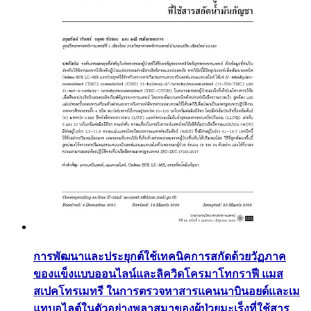
การพัฒนาและประยุกต์ใช้เทคนิคการสกัดด้วยวัฏภาค
ของแข็งแบบออนไลน์และลิควิดโครมาโทกราฟี แมส
สเปคโทรเมทรี ในการตรวจหาสารแคนนาบินอยด์และเม
แทบอไลต์ในตัวอย่างพลาสมาของผู้ป่วยมะเร็งที่ใช้สาร