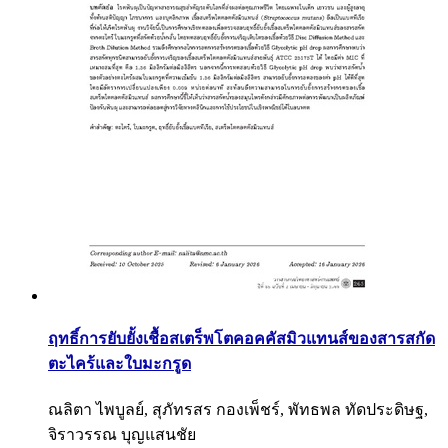
ฤทธิ์การยับยั้งเชื้อสเตร็พโตคอคคัสมิวแทนส์ของสารสกัด
ตะไคร้และใบมะกรูด
ณลิตา ไพบูลย์, สุภัทรสร กองเพ็ชร์, พัทธพล ทัดประดิษฐ,
จิราวรรณ บุญแสนชัย