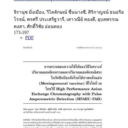
จิรานุช มิ่งเมือง, วิไลลักษณ์ ชื่นนางชี, สิริกาญจน์ ธนอริย
โรจน์, พรศรี ประเสริฐวารี, เสาวณีย์ ทองดี, อุบลพรรณ
คงสา, ศักดิ์วิชัย อ่อนทอง
173-197
PDF