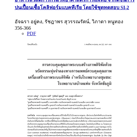
ปนเปื้อนเชื้อโคลิฟอร์มแบคทีเรีย โดยใช้ชุดทดสอบ SI-2
อัจฉรา อยู่คง, รัชฎาพร สุวรรณรัตน์, วิภาดา หนูทอง
356-366
PDF