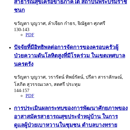
สาธารณสุขเครือข่ายภาคใต้ สถาบันพระบรมราช
ชนก
ขวัญตา บุญวาศ, ลำเจียก กำธร, จิณัฐตา ศุภศรี
130-143
PDF
ปัจจัยที่มีอิทธิพลต่อการจัดการของครอบครัวผู้
ป่วยความดันโลหิตสูงที่มีโรคร่วม ในเขตเทศบาล
นครตรัง
ขวัญตา บุญวาศ, วรารัตน์ ทิพย์รัตน์, ปรีดา สาราลักษณ์,
โสภิต สุวรรณเวลา, สดศรี ประทุม
144-157
PDF
การประเมินผลกระทบของการพัฒนาศักยภาพของ
อาสาสมัครสาธารณสุขประจำหมู่บ้าน ในการ
ดูแลผู้ป่วยเบาหวานในชุมชน ตำบลบางทราย