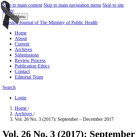
Skip to main content
Skip to main navigation menu
Skip to site
footer
Open Menu
Nursing Journal of The Ministry of Public Health
Home
About
Current
Archives
Submissions
Review Process
Publication Ethics
Contact
Editorial Team
Search
Login
Home
/
Archives
/
Vol. 26 No. 3 (2017): September – December 2017
Vol. 26 No. 3 (2017): September