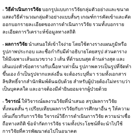
- วิธีดำเนินการวิจัย
บอกรูปแบบการวิจัยกลุ่มตัวอย่างและขนาด
แสดงวิธีคำนวณกลุ่มตัวอย่างแบบสั้นๆ เกณฑ์การคัดเข้าและคัด
ออกบอกรายละเอียดของการดำเนินการวิจัย รวมทั้งบอกราย
ละเอียดการวิเคราะห์ข้อมูลทางสถิติ
- ผลการวิจัย
นำเสนอให้เข้าใจง่าย โดยใช้ตางรางแผนภูมิหรือ
รูปภาพประกอบ และชื่อกำกับมีคำอธิบายโดยสรุป ส่วนตาราง
ให้มีเฉพาะเส้นแนวขวาง 3 เส้น ที่ด้านบนสุด ด้านล่างสุด และ
เส้นแบ่งหัวข้อตารางกับเนื้อหาเท่านั้น รูปภาพควรเป็นรูปที่จัดทำ
ขึ้นเอง ถ้าเป็นรูปจากแหล่งอื่น จะต้องระบุที่มา รวมทั้งเอกสาร
ลิขสิทธิ์จากสำนักพิมพ์ต้นฉบับด้วย สำหรับผู้ป่วยต้องไม่ทราบว่า
เป็นบุคคลใด และอาจต้องมีคำยินยอมจากผู้ป่วยด้วย
- วิจารณ์
ให้วิจารณ์ผลงานวิจัยที่นำเสนอ สรุปผลการวิจัย
ทั้งหมดสั้น ๆ เปรียบเทียบผลการวิจัยกับการศึกษาอื่น ๆ ให้ความ
เห็นเกี่ยวกับการวิจัย วิจารณ์วิธีการดำเนินการวิจัย ความน่าเชื่อ
ถือทางสถิติ ข้อจำกัดการวิจัย รวมทั้งประโยชน์ที่จะนำไปใช้
การวิจัยที่ควรพัฒนาต่อไปในอนาคต