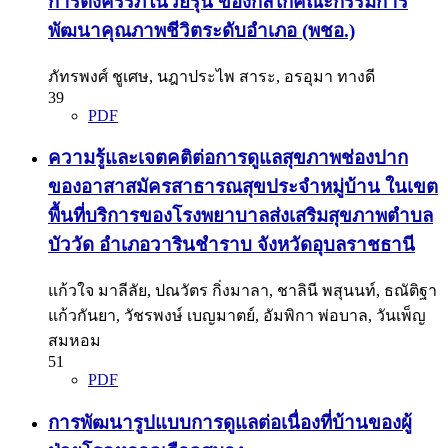
การตั้งครรภ์ในวัยรุ่น ของกลไกคณะกรรมการ
พัฒนาคุณภาพชีวิตระดับอำเภอ (พชอ.)
ภัทรพงศ์ ชูเศษ, นฎาประไพ สาระ, อรอุมา ทางดี
39
PDF
ความรู้และเจตคติต่อการดูแลสุขภาพช่องปาก
ของอาสาสมัครสาธารณสุขประจำหมู่บ้าน ในเขต
พื้นที่บริการของโรงพยาบาลส่งเสริมสุขภาพตำบล
บัววัด อำเภอวารินชำราบ จังหวัดอุบลราชธานี
แก้วใจ มาลีลัย, ปณวัตร กิ่งมาลา, ชาลินี พสุนนท์, ธณัติฐา
แก้วกันยา, วัชรพงษ์ เบญมาตย์, อัมพิกา พ่อบาล, วันเพ็ญ
สมหอม
51
PDF
การพัฒนารูปแบบการดูแลต่อเนื่องที่บ้านของผู้