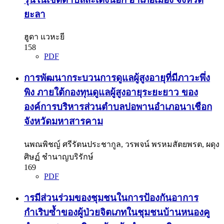
ยะลา
ฮูดา แวหะยี
158
PDF
การพัฒนากระบวนการดูแลผู้สูงอายุที่มีภาวะพึ่ง
พิง ภายใต้กองทุนดูแลผู้สูงอายุระยะยาว ของ
องค์การบริหารส่วนตำบลปอพานอำเภอนาเชือก
จังหวัดมหาสารคาม
นพณพิชญ์ ศรีรัตนประชากูล, วรพจน์ พรหมสัตยพรต, ผดุง
ศิษฏ์ ชำนาญบริรักษ์
169
PDF
ารมีส่วนร่วมของชุมชนในการป้องกันอาการ
กำเริบซ้ำของผู้ป่วยจิตเภทในชุมชนบ้านหนองคู