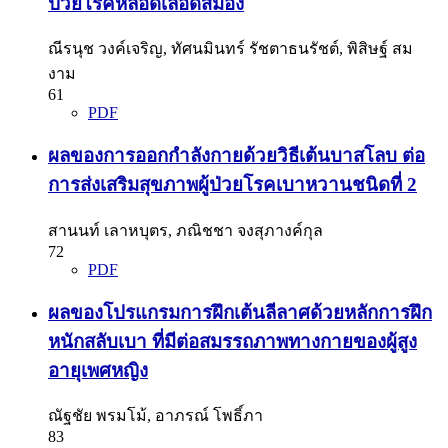
ป่วยโรคหลอดเลือดสมอง
ณีรนุช วงค์เจริญ, ทัศนมินทร์ รัชตาธนรัชต์, พิสิษฐ์ สม
งาม
61
PDF
ผลของการออกกำลังกายด้วยวิธีเต้นบาสโลบ ต่อ
การส่งเสริมสุขภาพผู้ป่วยโรคเบาหวานชนิดที่ 2
สานนท์ เลาหบุตร, ภณิชชา จงสุภางค์กุล
72
PDF
ผลของโปรแกรมการฝึกเต้นลีลาศด้วยหลักการฝึก
หนักสลับเบา ที่มีต่อสมรรถภาพทางกายของผู้สูง
อายุเพศหญิง
ณัฐชัย พรมโม้, อาภรณ์ โพธิ์ภา
83