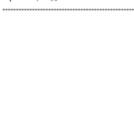
================================================