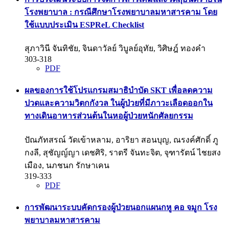
โรงพยาบาล : กรณีศึกษาโรงพยาบาลมหาสารคาม โดย
ใช้แบบประเมิน ESPReL Checklist
สุภาวินี จันทิชัย, จินดาวัลย์ วิบูลย์อุทัย, วิศิษฎ์ ทองคำ
303-318
PDF
ผลของการใช้โปรแกรมสมาธิบำบัด SKT เพื่อลดความ
ปวดและความวิตกกังวล ในผู้ป่วยที่มีภาวะเลือดออกใน
ทางเดินอาหารส่วนต้นในหอผู้ป่วยหนักศัลยกรรม
ปัณภัทสรณ์ วัดเข้าหลาม, อาริยา สอนบุญ, ณรงค์ศักดิ์ ภู
กงลี, สุชัญญ์ญา เดชศิริ, ราตรี จันทะจิต, จุฑารัตน์ ไชยสง
เมือง, นภชนก รักษาเคน
319-333
PDF
การพัฒนาระบบคัดกรองผู้ป่วยนอกแผนกหู คอ จมูก โรง
พยาบาลมหาสารคาม