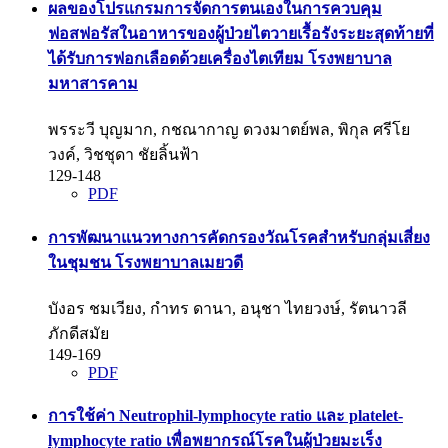
ผลของโปรแกรมการจัดการตนเองในการควบคุม
ฟอสฟอรัสในอาหารของผู้ป่วยไตวายเรื้อรังระยะสุดท้ายที่
ได้รับการฟอกเลือดด้วยเครื่องไตเทียม โรงพยาบาล
มหาสารคาม
พรระวี บุญมาก, กชณากาญ ดวงมาตย์พล, พิกุล ศรีโย
วงค์, วิชชุดา ชัยลิ้นฟ้า
129-148
PDF
การพัฒนาแนวทางการคัดกรองวัณโรคสำหรับกลุ่มเสี่ยง
ในชุมชน โรงพยาบาลเมยวดี
บังอร ชมเวียง, กำทร ดานา, อนุชา ไทยวงษ์, รัตนาวลี
ภักดีสมัย
149-169
PDF
การใช้ค่า Neutrophil-lymphocyte ratio และ platelet-
lymphocyte ratio เพื่อพยากรณ์โรคในผู้ป่วยมะเร็ง