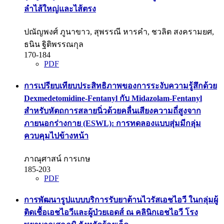
ลำไส้ใหญ่และไส้ตรง
ปณัญพงศ์ ภูนาขาว, สุพรรณี หารคำ, ชวลิต สงครามยศ,
ธนิน ฐิติพรรณกุล
170-184
PDF
การเปรียบเทียบประสิทธิภาพของการระงับความรู้สึกด้วย
Dexmedetomidine-Fentanyl กับ Midazolam-Fentanyl
สำหรับหัตถการสลายนิ่วด้วยคลื่นเสียงความถี่สูงจาก
ภายนอกร่างกาย (ESWL): การทดลองแบบสุ่มมีกลุ่ม
ควบคุมไปข้างหน้า
ภาณุศาสน์ การเกษ
185-203
PDF
การพัฒนารูปแบบบริการรับยาต้านไวรัสเอชไอวี ในกลุ่มผู้
ติดเชื้อเอชไอวีและผู้ป่วยเอดส์ ณ คลินิกเอชไอวี โรง