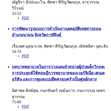
ณัฐจิรา อัปปะมะโน, พัดชา หิรัญวัฒนกุล, จารุวรรณ
วิโรจน์
35-53
PDF
การพัฒนารูปแบบการดำเนินงานลดอุบัติเหตุทางถนน
อำเภอนามน จังหวัดกาฬสินธุ์
เรืองยศ มุดนาเวท, พัดชา หิรัญวัฒนกุล, ณัชชลิดา ยุคะลัง
54-74
PDF
บทบาทพยาบาลในการวางแผนจำหน่ายผู้ป่วยเด็กวิกฤต:
การประยุกต์ใช้ทฤษฎีการพยาบาลของเวอร์จิเนีย เฮนเด
อร์สัน และการดูแลแบบยึดครอบครัวเป็นศูนย์กลาง
นิศาชล สังฆ์สุข, กนกจันทร์ เขม้นการ, กนกวรรณ เพชร
สุวรรณ
75-89
PDF