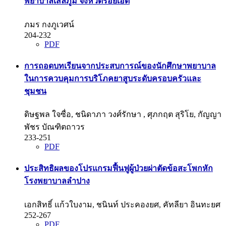
พยาบาลเสลภูมิ จังหวัดร้อยเอ็ด
ภมร กงภูเวศน์
204-232
PDF
การถอดบทเรียนจากประสบการณ์ของนักศึกษาพยาบาล
ในการควบคุมการบริโภคยาสูบระดับครอบครัวและ
ชุมชน
ดิษฐพล ใจซื่อ, ชนิดาภา วงศ์รักษา , ศุภกฤต สุริโย, กัญญา
พัชร บัณฑิตถาวร
233-251
PDF
ประสิทธิผลของโปรแกรมฟื้นฟูผู้ป่วยผ่าตัดข้อสะโพกหัก
โรงพยาบาลลำปาง
เอกสิทธิ์ แก้วใบงาม, ชนินท์ ประคองยศ, คัทลียา อินทะยศ
252-267
PDF