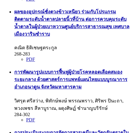
ผลของอุปกรณ์ชั่งตวงข้าวเหนียว ร่วมกับโปรแกรม
ติดตามระดับน้ำตาลปลายนิ้วที่บ้าน ต่อการควบคุมระดับ
น้ำตาลในผู้ป่วยเบาหวานศูนย์บริการสาธารณสุข เทศบาล
เมืองวารินชำราบ
คณิต ธิติเชษฐตระกูล
268-283
PDF
การพัฒนารูปแบบการฟื้นฟูผู้ป่วยโรคหลอดเลือดสมอง
ระยะกลาง ด้วยศาสตร์การแพทย์แผนไทยแบบบูรณาการ
อำเภอนาดูน จังหวัดมหาสารคาม
วิศรุต ศรีสว่าง, พิทักษ์พงษ์ พรรณพราว, ศิริพร ปินะถา,
พวงเพชร สีหาบูราณ, ผดุงศิษฏ์ ชำนาญบริรักษ์
284-302
PDF
การประเมินระบบการจัดการสารเคมีและวัตถุอันตรายใน