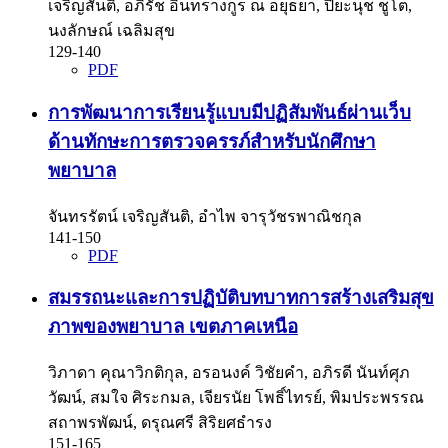
เจริญสันติ, อภิรัช อินทรางกูร ณ อยุธยา, ปิยะนุช ชูโต,
นงลักษณ์ เฉลิมสุข
129-140
PDF
การพัฒนาการเรียนรู้แบบมีปฏิสัมพันธ์ผ่านเว็บ
ด้านทักษะการตรวจครรภ์สำหรับนักศึกษา
พยาบาล
จันทรรัตน์ เจริญสันติ, อำไพ จารุวัชรพาณิชกุล
141-150
PDF
สมรรถนะและการปฏิบัติบทบาทการสร้างเสริมสุข
ภาพของพยาบาล เขตภาคเหนือ
วิภาดา คุณาวิกติกุล, อรอนงค์ วิชัยคำ, อภิรดี นันท์ศุภ
วัฒน์, สมใจ ศิระกมล, เจียรนัย โพธิ์ไทรย์, พิมประพรรณ
สถาพรพัฒน์, ดรุณศรี สิริยศธำรง
151-165