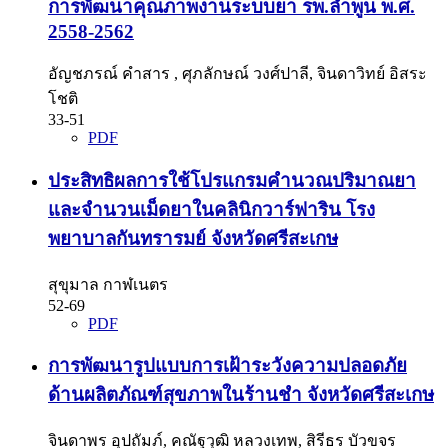
การพัฒนาคุณภาพงานระบบยา รพ.ลำพูน พ.ศ.
2558-2562
อัญชภรณ์ คำสาร , ศุภลักษณ์ วงศ์ปาลี, จินดาวิทย์ อิสระ
โชติ
33-51
PDF
ประสิทธิผลการใช้โปรแกรมคำนวณปริมาณยา
และจำนวนเม็ดยาในคลินิกวาร์ฟาริน โรง
พยาบาลกันทรารมย์ จังหวัดศรีสะเกษ
สุขุมาล กาฬเนตร
52-69
PDF
การพัฒนารูปแบบการเฝ้าระวังความปลอดภัย
ด้านผลิตภัณฑ์สุขภาพในร้านชำ จังหวัดศรีสะเกษ
จินดาพร อุปถัมภ์, คณัฐวุฒิ หลวงเทพ, สิรีธร บัวขจร