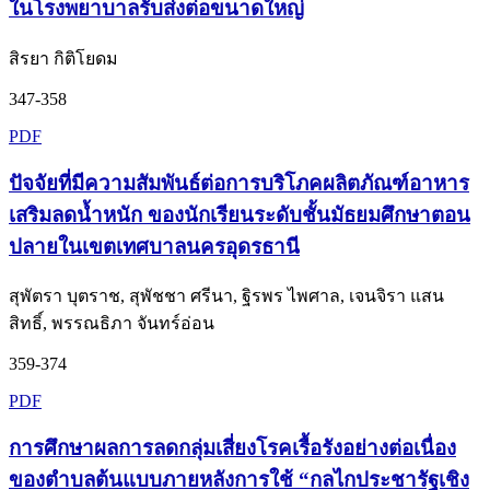
ในโรงพยาบาลรับส่งต่อขนาดใหญ่
สิรยา กิติโยดม
347-358
PDF
ปัจจัยที่มีความสัมพันธ์ต่อการบริโภคผลิตภัณฑ์อาหาร
เสริมลดน้ำหนัก ของนักเรียนระดับชั้นมัธยมศึกษาตอน
ปลายในเขตเทศบาลนครอุดรธานี
สุพัตรา บุตราช, สุพัชชา ศรีนา, ฐิรพร ไพศาล, เจนจิรา แสน
สิทธิ์, พรรณธิภา จันทร์อ่อน
359-374
PDF
การศึกษาผลการลดกลุ่มเสี่ยงโรคเรื้อรังอย่างต่อเนื่อง
ของตำบลต้นแบบภายหลังการใช้ “กลไกประชารัฐเชิง