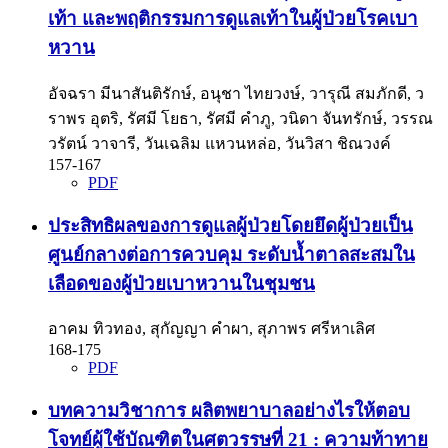
เท้า และพฤติกรรมการดูแลเท้าในผู้ป่วยโรคเบา
หวาน
อัจฉรา มีนาสันติรักษ์, อนุชา ไทยวงษ์, วารุณี สมภักดี, ว
ราพร อุตริ, รัศมี โยธา, รัศมี คำภู, วนิดา จันทรักษ์, วรรณ
วรัตน์ วาจารี, วันเฉลิม แหวนหล่อ, วันวิสา ชิณวงค์
157-167
PDF
ประสิทธิผลของการดูแลผู้ป่วยโดยยึดผู้ป่วยเป็น
ศูนย์กลางต่อการควบคุม ระดับน้ำตาลสะสมใน
เลือดของผู้ป่วยเบาหวานในชุมชน
อาคม ทิวทอง, สุกัญญา คำผา, สุภาพร ศรีหาเลิศ
168-175
PDF
บทความวิชาการ ผลิตพยาบาลอย่างไรให้ตอบ
โจทย์ผู้ใช้บัณฑิตในศตวรรษที่ 21 : ความท้าทาย