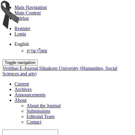
Main Navigation
Main Content
Sidebar
Register
Login
English
ภาษาไทย
Toggle navigation
Veridian E-Journal,Silpakorn University (Humanities, Social
Sciences and arts)
Current
Archives
Announcements
About
About the Journal
Submissions
Editorial Team
Contact