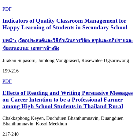
PDF
Indicators of Quality Classroom Management for
Happy Learning of Students in Secondary School
บทนำ: ;วัตถุประสงค์และวิธีดำเนินการวิจัย: สรุปและอภิปรายผล:
ข้อเสนอแนะ: เอกสารอ้างอิง
Jirakan Supasorn, Jumlong Vongprasert, Rosewalee Ugsornwong
199-216
PDF
Effects of Reading and Writing Persuasive Messages
on Career Intention to be a Professional Farmer
among High School Students in Thailand Rural
Chakkaphong Keyen, Duchduen Bhanthumnavin, Duangduen
Bhanthumnavin, Kosol Meekhun
217-240