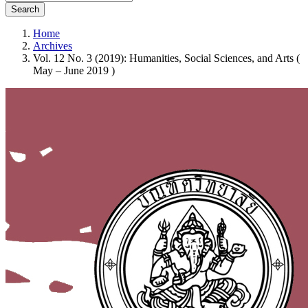
Search
Home
Archives
Vol. 12 No. 3 (2019): Humanities, Social Sciences, and Arts (
May – June 2019 )